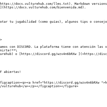
https://docs.vulturehub.com/llms.txt). Markdown versions
](https://docs.vulturehub.com/bienvenida.md).

otar tu jugabilidad (como guías), algunos tips o consejo
>

amos con DISCORD. La plataforma tiene con atención las v
nirte!**\

urehub) o [https://discord.gg/wzv4n6bRXw ](<https://disc
F abiertas!

figcaption><p><a href="https://discord.gg/wzv4n6bRXw ">h
/vulturehub</a></p></figcaption></figure>
