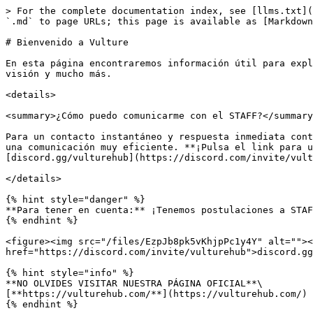
> For the complete documentation index, see [llms.txt](
`.md` to page URLs; this page is available as [Markdown
# Bienvenido a Vulture

En esta página encontraremos información útil para expl
visión y mucho más.

<details>

<summary>¿Cómo puedo comunicarme con el STAFF?</summary
Para un contacto instantáneo y respuesta inmediata cont
una comunicación muy eficiente. **¡Pulsa el link para u
[discord.gg/vulturehub](https://discord.com/invite/vult
</details>

{% hint style="danger" %}

**Para tener en cuenta:** ¡Tenemos postulaciones a STAF
{% endhint %}

<figure><img src="/files/EzpJb8pk5vKhjpPc1y4Y" alt=""><
href="https://discord.com/invite/vulturehub">discord.gg
{% hint style="info" %}

**NO OLVIDES VISITAR NUESTRA PÁGINA OFICIAL**\

[**https://vulturehub.com/**](https://vulturehub.com/)
