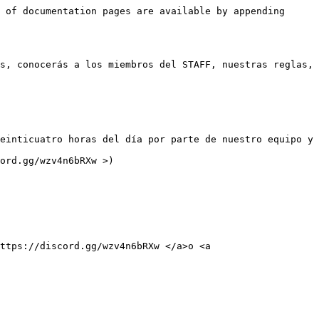
 of documentation pages are available by appending 
s, conocerás a los miembros del STAFF, nuestras reglas, 
einticuatro horas del día por parte de nuestro equipo y 
ord.gg/wzv4n6bRXw >)

ttps://discord.gg/wzv4n6bRXw </a>o <a 